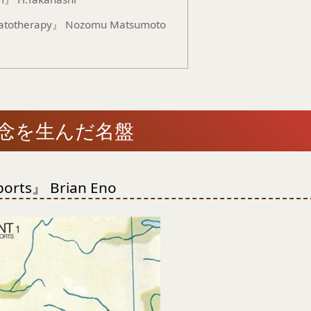
totherapy』 Nozomu Matsumoto
念を生んだ名盤
rports』 Brian Eno