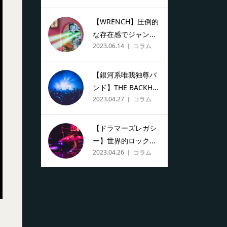
【WRENCH】圧倒的
な存在感でジャン...
2023.06.14
コラム
【銀河系唯我独尊バ
ンド】THE BACKH...
2023.04.27
コラム
【ドラマーズレガシ
ー】世界的ロック...
2023.04.26
コラム