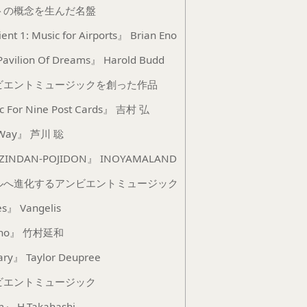
トの概念を生んだ名盤
t 1: Music for Airports』 Brian Eno
avilion Of Dreams』 Harold Budd
ビエントミュージックを創った作品
 For Nine Post Cards』 吉村 弘
l Way』 芦川 聡
INDAN-POJIDON』 INOYAMALAND
ルへ進化するアンビエントミュージック
s』 Vangelis
ano』 竹村延和
ry』 Taylor Deupree
ビエントミュージック
』 H.Takahashi