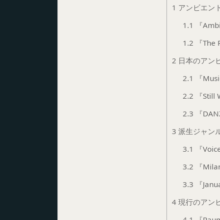
1
アンビエン
1.1
『Ambien
1.2
『The P
2
日本のアン
2.1
『Music
2.2
『Stil
2.3
『DANZ
3
派生ジャン
3.1
『Voice
3.2
『Mil
3.3
『Janua
4
現行のアン
4.1
『Raum