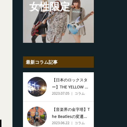
女性限定
最新コラム記事
【日本のロックスタ
ー】THE YELLOW ...
2023.07.05
コラム
【音楽界の金字塔】T
he Beatlesの変遷...
2023.06.22
コラム