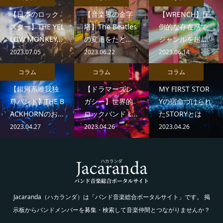
【日本のロック
【音楽界の金字
【WRENCH】圧
スター】THE YEL
塔】The Beatles
倒的な存在感で
LOW MONKEY...
の変遷をたど...
ジャンルを超...
2023.07.05
2023.06.22
2023.06.14
コラム
コラム
コラム
【銀河系唯我独
【ドラマーズレ
MY FIRST STOR
尊バンド】THE B
ガシー】世界的
Yの宿命づけられ
ACKHORNのお...
ロックバンド L...
たSTORYとは
2023.04.27
2023.04.26
2023.04.26
Jacaranda（ハカランダ）は「バンド音楽総合ポータルサイト」です。 掲
示板からバンドメンバーを募集・検索して音楽仲間とつながりませんか？