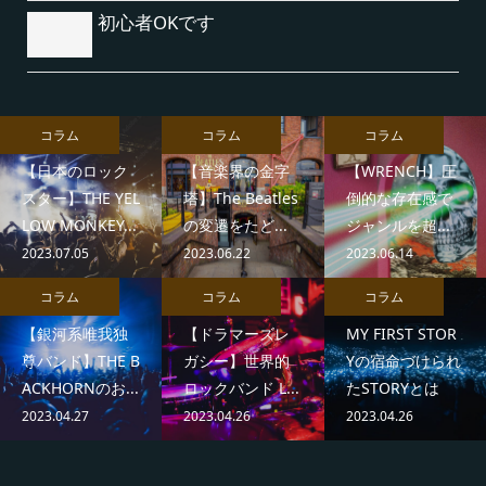
初心者OKです
コラム
コラム
コラム
【日本のロック
【音楽界の金字
【WRENCH】圧
スター】THE YEL
塔】The Beatles
倒的な存在感で
LOW MONKEY...
の変遷をたど...
ジャンルを超...
2023.07.05
2023.06.22
2023.06.14
コラム
コラム
コラム
【銀河系唯我独
【ドラマーズレ
MY FIRST STOR
尊バンド】THE B
ガシー】世界的
Yの宿命づけられ
ACKHORNのお...
ロックバンド L...
たSTORYとは
2023.04.27
2023.04.26
2023.04.26